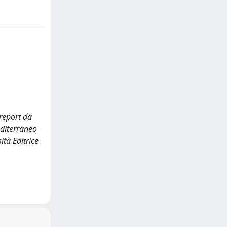
 report da
Mediterraneo
tà Editrice