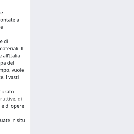
i
 e
rontate a
re
e di
teriali. Il
all’Italia
opa del
empo, vuole
. I vasti
ccurato
ruttive, di
i e di opere
uate in situ