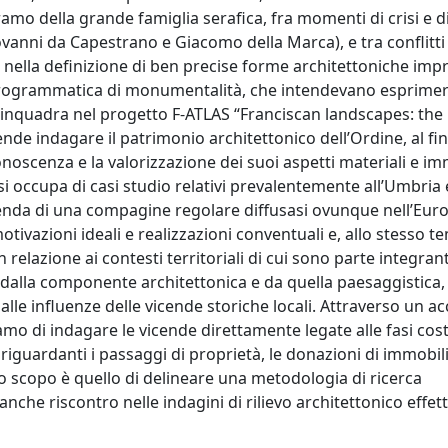
mo della grande famiglia serafica, fra momenti di crisi e d
anni da Capestrano e Giacomo della Marca), e tra conflitti
e nella definizione di ben precise forme architettoniche imp
a programmatica di monumentalità, che intendevano esprime
si inquadra nel progetto F-ATLAS “Franciscan landscapes: the
de indagare il patrimonio architettonico dell’Ordine, al fin
oscenza e la valorizzazione dei suoi aspetti materiali e imma
si occupa di casi studio relativi prevalentemente all’Umbria e 
vicenda di una compagine regolare diffusasi ovunque nell’Eur
tivazioni ideali e realizzazioni conventuali e, allo stesso t
 relazione ai contesti territoriali di cui sono parte integrante
 dalla componente architettonica e da quella paesaggistica,
 alle influenze delle vicende storiche locali. Attraverso un a
iamo di indagare le vicende direttamente legate alle fasi cost
riguardanti i passaggi di proprietà, le donazioni di immobil
 Lo scopo è quello di delineare una metodologia di ricerca
anche riscontro nelle indagini di rilievo architettonico effett