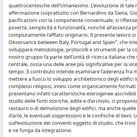
quattrocentesche dell’Umanesimo. L’evoluzione di tale ra
affermazione (soprattutto con Bernardino da Siena, Giov
pacificazioni con la componente conventuale, si rifless
povertà, semplicità e funzionalità, nonché all’assenz
compiutamente l’afflato originario. Il presente lavoro 
Observance between Italy, Portugal and Spain”, che inten
sviluppare metodologie, protocolli e strumenti per la con
nostro gruppo fa parte dell’unità di ricerca italiana che 
centrale, ossia una delle aree più significative per la 
tempo. Il contributo intende esaminare l’aderenza fra mo
mettere a fuoco lo sviluppo architettonico degli edifici in
complessi religiosi, intesi come organicamente formati
presentano infatti caratteristiche eterogenee ascrivibili
studio delle fonti storiche, edite e d’archivio, ci propon
restauro o di demolizione degli edifici, ma anche quelle 
d’arte, le eventuali soppressioni e le confische di beni.
sull’evoluzione dei conventi oggetto di studio, che trovi 
e ne funga da integrazione.