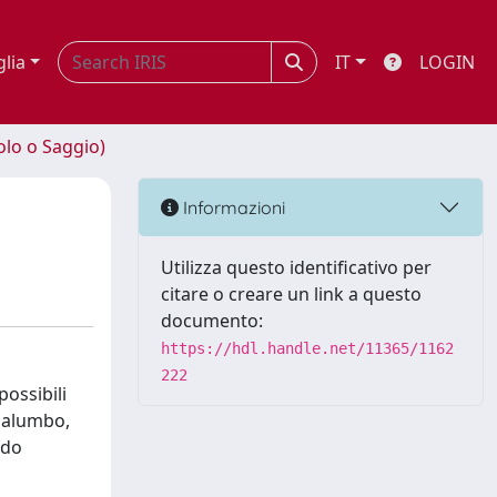
glia
IT
LOGIN
olo o Saggio)
Informazioni
Utilizza questo identificativo per
citare o creare un link a questo
documento:
https://hdl.handle.net/11365/1162
222
possibili
(Palumbo,
ndo