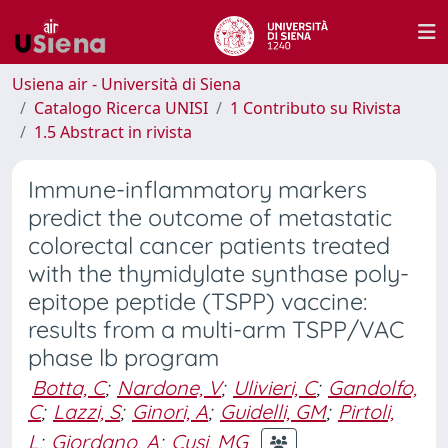
Usiena air - Università di Siena
Catalogo Ricerca UNISI
1 Contributo su Rivista
1.5 Abstract in rivista
Immune-inflammatory markers
predict the outcome of metastatic
colorectal cancer patients treated
with the thymidylate synthase poly-
epitope peptide (TSPP) vaccine:
results from a multi-arm TSPP/VAC
phase lb program
Botta, C
;
Nardone, V
;
Ulivieri, C
;
Gandolfo,
C
;
Lazzi, S
;
Ginori, A
;
Guidelli, GM
;
Pirtoli,
L
;
Giordano, A
;
Cusi, MG