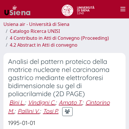
Usiena air - Università di Siena
Catalogo Ricerca UNISI
4 Contributo in Atti di Convegno (Proceeding)
4.2 Abstract in Atti di convegno
Analisi del pattern proteico della
matrice nucleare nel carcinaoma
gastrico mediante elettroforesi
bidimensionale su gel di
poliacrilamide (2D PAGE)
Bini L.
;
Vindigni C.
;
Amato T.
;
Cintorino
M.
;
Pallini V.
;
Tosi P.
1995-01-01