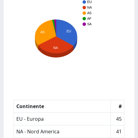
EU
NA
AS
AF
SA
EU
AS
NA
Continente
#
EU - Europa
45
NA - Nord America
41