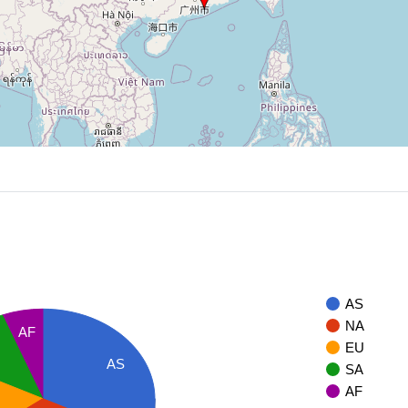
AS
NA
AF
EU
AS
SA
AF