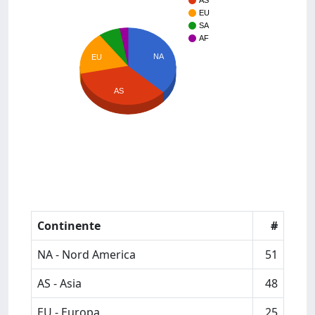
AS
EU
SA
AF
NA
EU
AS
Continente
#
NA - Nord America
51
AS - Asia
48
EU - Europa
25