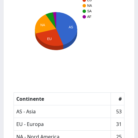
EU
NA
SA
AF
NA
AS
EU
Continente
#
AS - Asia
53
EU - Europa
31
NA - Nord America
25