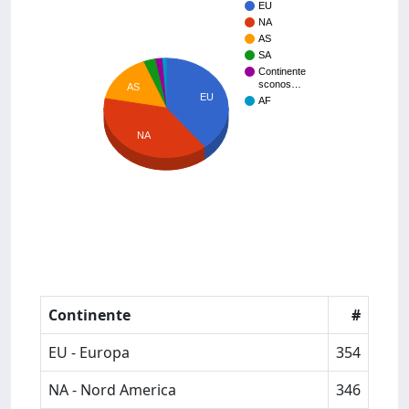
EU
NA
AS
SA
Continente
sconos…
AS
EU
AF
NA
Continente
#
EU - Europa
354
NA - Nord America
346