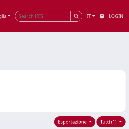
glia
IT
LOGIN
Esportazione
Tutti (1)