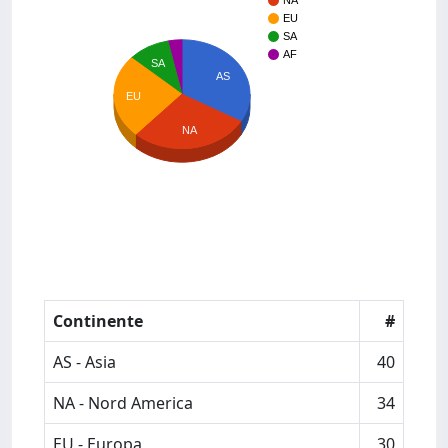
NA
EU
SA
AF
SA
AS
EU
NA
Continente
#
AS - Asia
40
NA - Nord America
34
EU - Europa
30