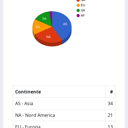
NA
EU
SA
AF
SA
AS
EU
NA
Continente
#
AS - Asia
34
NA - Nord America
21
EU - Europa
13