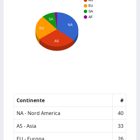
AS
EU
SA
AF
SA
NA
EU
AS
Continente
#
NA - Nord America
40
AS - Asia
33
EU - Europa
26