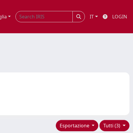
glia
IT
LOGIN
Esportazione
Tutti (3)