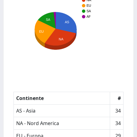
NA
EU
SA
AF
SA
AS
EU
NA
Continente
#
AS - Asia
34
NA - Nord America
34
EU - Europa
29