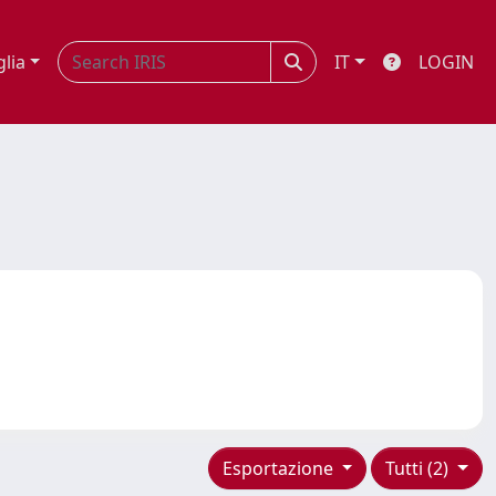
glia
IT
LOGIN
Esportazione
Tutti (2)