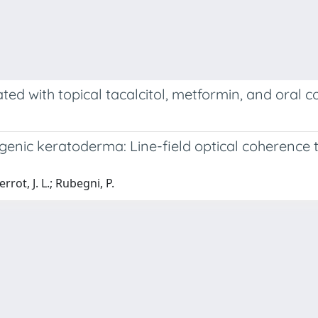
ted with topical tacalcitol, metformin, and oral 
agenic keratoderma: Line-field optical coherenc
errot, J. L.; Rubegni, P.