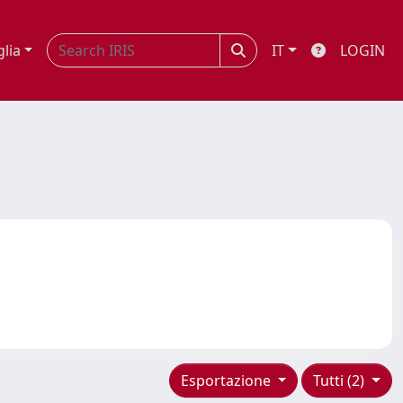
glia
IT
LOGIN
Esportazione
Tutti (2)