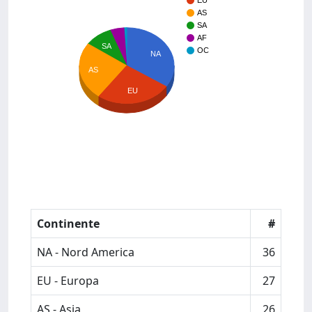
EU
AS
SA
AF
SA
OC
NA
AS
EU
Continente
#
NA - Nord America
36
EU - Europa
27
AS - Asia
26