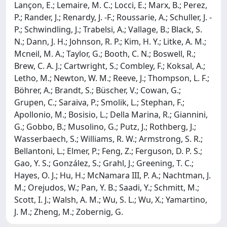
Lançon, E.; Lemaire, M. C.; Locci, E.; Marx, B.; Perez,
P.; Rander, J.; Renardy, J. -F.; Roussarie, A.; Schuller, J. -
P.; Schwindling, J.; Trabelsi, A.; Vallage, B.; Black, S.
N.; Dann, J. H.; Johnson, R. P.; Kim, H. Y.; Litke, A. M.;
Mcneil, M. A.; Taylor, G.; Booth, C. N.; Boswell, R.;
Brew, C. A. J.; Cartwright, S.; Combley, F.; Koksal, A.;
Letho, M.; Newton, W. M.; Reeve, J.; Thompson, L. F.;
Böhrer, A.; Brandt, S.; Büscher, V.; Cowan, G.;
Grupen, C.; Saraiva, P.; Smolik, L.; Stephan, F.;
Apollonio, M.; Bosisio, L.; Della Marina, R.; Giannini,
G.; Gobbo, B.; Musolino, G.; Putz, J.; Rothberg, J.;
Wasserbaech, S.; Williams, R. W.; Armstrong, S. R.;
Bellantoni, L.; Elmer, P.; Feng, Z.; Ferguson, D. P. S.;
Gao, Y. S.; González, S.; Grahl, J.; Greening, T. C.;
Hayes, O. J.; Hu, H.; McNamara III, P. A.; Nachtman, J.
M.; Orejudos, W.; Pan, Y. B.; Saadi, Y.; Schmitt, M.;
Scott, I. J.; Walsh, A. M.; Wu, S. L.; Wu, X.; Yamartino,
J. M.; Zheng, M.; Zobernig, G.