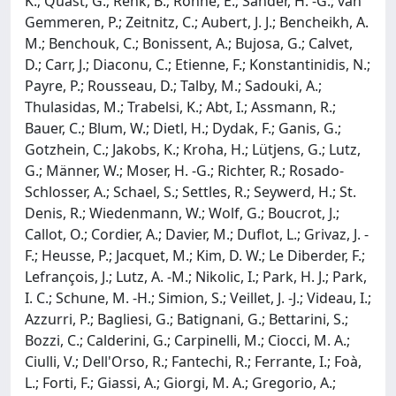
K.; Quast, G.; Renk, B.; Rohne, E.; Sander, H. -G.; van
Gemmeren, P.; Zeitnitz, C.; Aubert, J. J.; Bencheikh, A.
M.; Benchouk, C.; Bonissent, A.; Bujosa, G.; Calvet,
D.; Carr, J.; Diaconu, C.; Etienne, F.; Konstantinidis, N.;
Payre, P.; Rousseau, D.; Talby, M.; Sadouki, A.;
Thulasidas, M.; Trabelsi, K.; Abt, I.; Assmann, R.;
Bauer, C.; Blum, W.; Dietl, H.; Dydak, F.; Ganis, G.;
Gotzhein, C.; Jakobs, K.; Kroha, H.; Lütjens, G.; Lutz,
G.; Männer, W.; Moser, H. -G.; Richter, R.; Rosado-
Schlosser, A.; Schael, S.; Settles, R.; Seywerd, H.; St.
Denis, R.; Wiedenmann, W.; Wolf, G.; Boucrot, J.;
Callot, O.; Cordier, A.; Davier, M.; Duflot, L.; Grivaz, J. -
F.; Heusse, P.; Jacquet, M.; Kim, D. W.; Le Diberder, F.;
Lefrançois, J.; Lutz, A. -M.; Nikolic, I.; Park, H. J.; Park,
I. C.; Schune, M. -H.; Simion, S.; Veillet, J. -J.; Videau, I.;
Azzurri, P.; Bagliesi, G.; Batignani, G.; Bettarini, S.;
Bozzi, C.; Calderini, G.; Carpinelli, M.; Ciocci, M. A.;
Ciulli, V.; Dell'Orso, R.; Fantechi, R.; Ferrante, I.; Foà,
L.; Forti, F.; Giassi, A.; Giorgi, M. A.; Gregorio, A.;