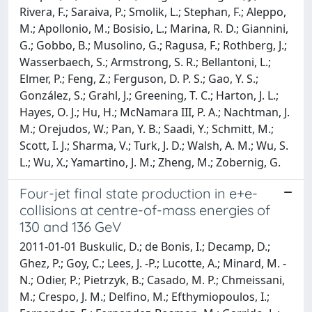
Rivera, F.; Saraiva, P.; Smolik, L.; Stephan, F.; Aleppo,
M.; Apollonio, M.; Bosisio, L.; Marina, R. D.; Giannini,
G.; Gobbo, B.; Musolino, G.; Ragusa, F.; Rothberg, J.;
Wasserbaech, S.; Armstrong, S. R.; Bellantoni, L.;
Elmer, P.; Feng, Z.; Ferguson, D. P. S.; Gao, Y. S.;
González, S.; Grahl, J.; Greening, T. C.; Harton, J. L.;
Hayes, O. J.; Hu, H.; McNamara III, P. A.; Nachtman, J.
M.; Orejudos, W.; Pan, Y. B.; Saadi, Y.; Schmitt, M.;
Scott, I. J.; Sharma, V.; Turk, J. D.; Walsh, A. M.; Wu, S.
L.; Wu, X.; Yamartino, J. M.; Zheng, M.; Zobernig, G.
Four-jet final state production in e+e-
collisions at centre-of-mass energies of
130 and 136 GeV
2011-01-01 Buskulic, D.; de Bonis, I.; Decamp, D.;
Ghez, P.; Goy, C.; Lees, J. -P.; Lucotte, A.; Minard, M. -
N.; Odier, P.; Pietrzyk, B.; Casado, M. P.; Chmeissani,
M.; Crespo, J. M.; Delfino, M.; Efthymiopoulos, I.;