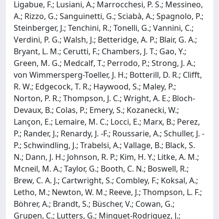
Ligabue, F.; Lusiani, A.; Marrocchesi, P. S.; Messineo,
A.; Rizzo, G.; Sanguinetti, G.; Sciabà, A.; Spagnolo, P.;
Steinberger, J.; Tenchini, R.; Tonelli, G.; Vannini, C.;
Verdini, P. G.; Walsh, J.; Betteridge, A. P.; Blair, G. A.;
Bryant, L. M.; Cerutti, F.; Chambers, J. T.; Gao, Y.;
Green, M. G.; Medcalf, T.; Perrodo, P.; Strong, J. A.;
von Wimmersperg-Toeller, J. H.; Botterill, D. R.; Clifft,
R. W.; Edgecock, T. R.; Haywood, S.; Maley, P.;
Norton, P. R.; Thompson, J. C.; Wright, A. E.; Bloch-
Devaux, B.; Colas, P.; Emery, S.; Kozanecki, W.;
Lançon, E.; Lemaire, M. C.; Locci, E.; Marx, B.; Perez,
P.; Rander, J.; Renardy, J. -F.; Roussarie, A.; Schuller, J. -
P.; Schwindling, J.; Trabelsi, A.; Vallage, B.; Black, S.
N.; Dann, J. H.; Johnson, R. P.; Kim, H. Y.; Litke, A. M.;
Mcneil, M. A.; Taylor, G.; Booth, C. N.; Boswell, R.;
Brew, C. A. J.; Cartwright, S.; Combley, F.; Koksal, A.;
Letho, M.; Newton, W. M.; Reeve, J.; Thompson, L. F.;
Böhrer, A.; Brandt, S.; Büscher, V.; Cowan, G.;
Grupen, C.; Lutters, G.; Minguet-Rodriguez, J.;