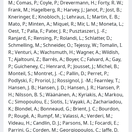
M.; Comas, P.; Coyle, P.; Drevermann, H.; Forty, R. W.;
Frank, M.; Hagelberg, R.; Harvey, J.; Janot, P.; Jost, B.;
Kneringer, E.; Knobloch, J.; Lehraus, I.; Martin, E. B.;
Mato, P.; Minten, A.; Miquel, R.; Mir, L. M.; Moneta, L.;
Oest, T.; Palla, F.; Pater, J. R.; Pusztaszeri, J. -F.;
Ranjard, F.; Rensing, P.; Rolandi, L.; Schlatter, D.;
Schmelling, M.; Schneider, O.; Tejessy, W.; Tomalin, I.
R.; Venturi, A.; Wachsmuth, H.; Wagner, A.; Wildish,
T.; Ajaltouni, Z.; Barrés, A.; Boyer, C.; Falvard, A.; Gay,
P.; Guicheney, C.; Henrard, P.; Jousset, J.; Michel, B.;
Monteil, S.; Montret, J. -C.; Pallin, D.; Perret, P.;
Podlyski, F.; Proriol, J.; Rossignol, J. -M.; Fearnley, T.;
Hansen, J. B.; Hansen, J. D.; Hansen, J. R.; Hansen, P.
H.; Nilsson, B. S.; Wäänänen, A.; Kyriakis, A.; Markou,
C.; Simopoulou, E.; Siotis, I.; Vayaki, A.; Zachariadou,
K.; Blondel, A.; Bonneaud, G.; Brient, J. C.; Bourdon,
P.; Rougé, A.; Rumpf, M.; Valassi, A.; Verderi, M.;
Videau, H.; Candlin, D. J.; Parsons, M. I.; Focardi, E.;
Parrini, G.; Corden, M.; Georgiopoulos, C.; Jaffe, D.