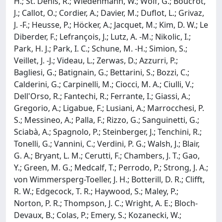
H.; St. Denis, R.; Wiedenmann, W.; Wolf, G.; Boucrot,
J.; Callot, O.; Cordier, A.; Davier, M.; Duflot, L.; Grivaz,
J. -F.; Heusse, P.; Höcker, A.; Jacquet, M.; Kim, D. W.; Le
Diberder, F.; Lefrançois, J.; Lutz, A. -M.; Nikolic, I.;
Park, H. J.; Park, I. C.; Schune, M. -H.; Simion, S.;
Veillet, J. -J.; Videau, L.; Zerwas, D.; Azzurri, P.;
Bagliesi, G.; Batignain, G.; Bettarini, S.; Bozzi, C.;
Calderini, G.; Carpinelli, M.; Ciocci, M. A.; Ciulli, V.;
Dell'Orso, R.; Fantechi, R.; Ferrante, I.; Giassi, A.;
Gregorio, A.; Ligabue, F.; Lusiani, A.; Marrocchesi, P.
S.; Messineo, A.; Palla, F.; Rizzo, G.; Sanguinetti, G.;
Sciabà, A.; Spagnolo, P.; Steinberger, J.; Tenchini, R.;
Tonelli, G.; Vannini, C.; Verdini, P. G.; Walsh, J.; Blair,
G. A.; Bryant, L. M.; Cerutti, F.; Chambers, J. T.; Gao,
Y.; Green, M. G.; Medcalf, T.; Perrodo, P.; Strong, J. A.;
von Wimmersperg-Toeller, J. H.; Botterill, D. R.; Clifft,
R. W.; Edgecock, T. R.; Haywood, S.; Maley, P.;
Norton, P. R.; Thompson, J. C.; Wright, A. E.; Bloch-
Devaux, B.; Colas, P.; Emery, S.; Kozanecki, W.;