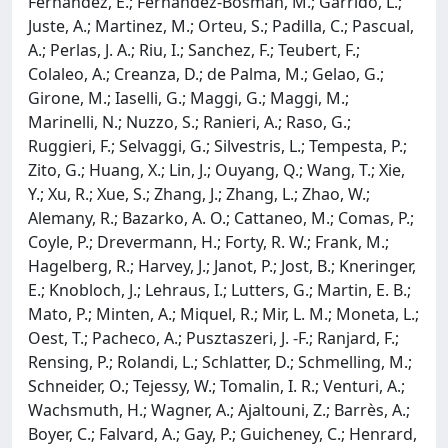
Fernandez, E.; Fernandez-Bosman, M.; Garrido, L.;
Juste, A.; Martinez, M.; Orteu, S.; Padilla, C.; Pascual,
A.; Perlas, J. A.; Riu, I.; Sanchez, F.; Teubert, F.;
Colaleo, A.; Creanza, D.; de Palma, M.; Gelao, G.;
Girone, M.; Iaselli, G.; Maggi, G.; Maggi, M.;
Marinelli, N.; Nuzzo, S.; Ranieri, A.; Raso, G.;
Ruggieri, F.; Selvaggi, G.; Silvestris, L.; Tempesta, P.;
Zito, G.; Huang, X.; Lin, J.; Ouyang, Q.; Wang, T.; Xie,
Y.; Xu, R.; Xue, S.; Zhang, J.; Zhang, L.; Zhao, W.;
Alemany, R.; Bazarko, A. O.; Cattaneo, M.; Comas, P.;
Coyle, P.; Drevermann, H.; Forty, R. W.; Frank, M.;
Hagelberg, R.; Harvey, J.; Janot, P.; Jost, B.; Kneringer,
E.; Knobloch, J.; Lehraus, I.; Lutters, G.; Martin, E. B.;
Mato, P.; Minten, A.; Miquel, R.; Mir, L. M.; Moneta, L.;
Oest, T.; Pacheco, A.; Pusztaszeri, J. -F.; Ranjard, F.;
Rensing, P.; Rolandi, L.; Schlatter, D.; Schmelling, M.;
Schneider, O.; Tejessy, W.; Tomalin, I. R.; Venturi, A.;
Wachsmuth, H.; Wagner, A.; Ajaltouni, Z.; Barrès, A.;
Boyer, C.; Falvard, A.; Gay, P.; Guicheney, C.; Henrard,