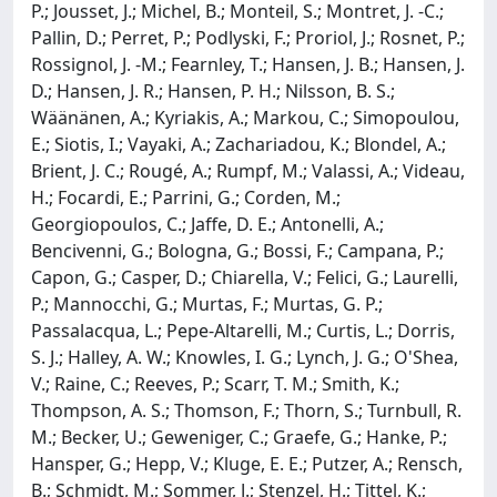
P.; Jousset, J.; Michel, B.; Monteil, S.; Montret, J. -C.;
Pallin, D.; Perret, P.; Podlyski, F.; Proriol, J.; Rosnet, P.;
Rossignol, J. -M.; Fearnley, T.; Hansen, J. B.; Hansen, J.
D.; Hansen, J. R.; Hansen, P. H.; Nilsson, B. S.;
Wäänänen, A.; Kyriakis, A.; Markou, C.; Simopoulou,
E.; Siotis, I.; Vayaki, A.; Zachariadou, K.; Blondel, A.;
Brient, J. C.; Rougé, A.; Rumpf, M.; Valassi, A.; Videau,
H.; Focardi, E.; Parrini, G.; Corden, M.;
Georgiopoulos, C.; Jaffe, D. E.; Antonelli, A.;
Bencivenni, G.; Bologna, G.; Bossi, F.; Campana, P.;
Capon, G.; Casper, D.; Chiarella, V.; Felici, G.; Laurelli,
P.; Mannocchi, G.; Murtas, F.; Murtas, G. P.;
Passalacqua, L.; Pepe-Altarelli, M.; Curtis, L.; Dorris,
S. J.; Halley, A. W.; Knowles, I. G.; Lynch, J. G.; O'Shea,
V.; Raine, C.; Reeves, P.; Scarr, T. M.; Smith, K.;
Thompson, A. S.; Thomson, F.; Thorn, S.; Turnbull, R.
M.; Becker, U.; Geweniger, C.; Graefe, G.; Hanke, P.;
Hansper, G.; Hepp, V.; Kluge, E. E.; Putzer, A.; Rensch,
B.; Schmidt, M.; Sommer, J.; Stenzel, H.; Tittel, K.;