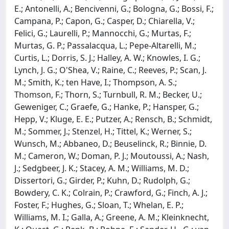
E.; Antonelli, A.; Bencivenni, G.; Bologna, G.; Bossi, F.;
Campana, P.; Capon, G.; Casper, D.; Chiarella, V.;
Felici, G.; Laurelli, P.; Mannocchi, G.; Murtas, F.;
Murtas, G. P.; Passalacqua, L.; Pepe-Altarelli, M.;
Curtis, L.; Dorris, S. J.; Halley, A. W.; Knowles, I. G.;
Lynch, J. G.; O'Shea, V.; Raine, C.; Reeves, P.; Scan, J.
M.; Smith, K.; ten Have, I.; Thompson, A. S.;
Thomson, F.; Thorn, S.; Turnbull, R. M.; Becker, U.;
Geweniger, C.; Graefe, G.; Hanke, P.; Hansper, G.;
Hepp, V.; Kluge, E. E.; Putzer, A.; Rensch, B.; Schmidt,
M.; Sommer, J.; Stenzel, H.; Tittel, K.; Werner, S.;
Wunsch, M.; Abbaneo, D.; Beuselinck, R.; Binnie, D.
M.; Cameron, W.; Doman, P. J.; Moutoussi, A.; Nash,
J.; Sedgbeer, J. K.; Stacey, A. M.; Williams, M. D.;
Dissertori, G.; Girder, P.; Kuhn, D.; Rudolph, G.;
Bowdery, C. K.; Colrain, P.; Crawford, G.; Finch, A. J.;
Foster, F.; Hughes, G.; Sloan, T.; Whelan, E. P.;
Williams, M. I.; Galla, A.; Greene, A. M.; Kleinknecht,