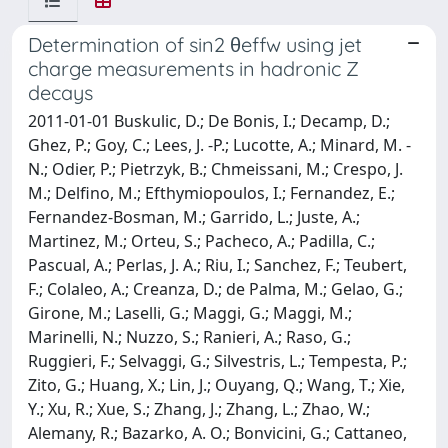
Determination of sin2 θeffw using jet
charge measurements in hadronic Z
decays
2011-01-01 Buskulic, D.; De Bonis, I.; Decamp, D.;
Ghez, P.; Goy, C.; Lees, J. -P.; Lucotte, A.; Minard, M. -
N.; Odier, P.; Pietrzyk, B.; Chmeissani, M.; Crespo, J.
M.; Delfino, M.; Efthymiopoulos, I.; Fernandez, E.;
Fernandez-Bosman, M.; Garrido, L.; Juste, A.;
Martinez, M.; Orteu, S.; Pacheco, A.; Padilla, C.;
Pascual, A.; Perlas, J. A.; Riu, I.; Sanchez, F.; Teubert,
F.; Colaleo, A.; Creanza, D.; de Palma, M.; Gelao, G.;
Girone, M.; Laselli, G.; Maggi, G.; Maggi, M.;
Marinelli, N.; Nuzzo, S.; Ranieri, A.; Raso, G.;
Ruggieri, F.; Selvaggi, G.; Silvestris, L.; Tempesta, P.;
Zito, G.; Huang, X.; Lin, J.; Ouyang, Q.; Wang, T.; Xie,
Y.; Xu, R.; Xue, S.; Zhang, J.; Zhang, L.; Zhao, W.;
Alemany, R.; Bazarko, A. O.; Bonvicini, G.; Cattaneo,