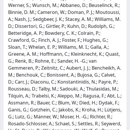
Werner, S.; Wunsch, M.; Abbaneo, D.; Beuselinck, R.;
Binnie, D. M.; Cameron, W.; Doman, P. J.; Moutoussi,
A.; Nash, J.; Sedgbeer, J. K.; Stacey, A. M.; Williams, M.
D.; Dissertori, G.; Girtler, P.; Kuhn, D.; Rudolph, G.;
Betteridge, A. P.; Bowdery, C. K.; Colrain, P.;
Crawford, G.; Finch, A. J.; Foster, F.; Hughes, G.;
Sloan, T.; Whelan, E. P.; Williams, M. I.; Galla, A.;
Greene, A. M.; Hoffmann, C.; Kleinknecht, K.; Quast,
G.; Renk, B.; Rohne, E.; Sander, H. -G.; van
Gemmeren, P.; Zeitnitz, C.; Aubert, J. J.; Bencheikh, A.
M.; Benchouk, C.; Bonissent, A.; Bujosa, G.; Calvet,
D.; Carr, J.; Diaconu, C.; Konstantinidis, N.; Payre, P.;
Rousseau, D.; Talby, M.; Sadouki, A.; Thulasidas, M.;
Tilquin, A.; Trabelsi, K.; Aleppo, M.; Ragusa, F.; Abt, L.;
Assmann, R.; Bauer, C.; Blum, W.; Died, H.; Dydak, F.;
Ganis, G.; Gotzhein, C.; Jakobs, K.; Kroha, H.; Lütjens,
G.; Lutz, G.; Männer, W.; Moser, H. -G.; Richter, R.;
Rosado-Schlosser, A.; Schael, S.; Settles, R.; Seywerd,