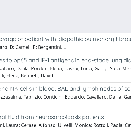
avage of patient with idiopathic pulmonary fibros
aro, D; Cameli, P; Bergantini, L
s to pp65 and IE-1 antigens in end-stage lung di
llaro, Dalila; Pordon, Elena; Cassai, Lucia; Gangi, Sara; Me
gli, Elena; Bennett, David
d NK cells in blood, BAL and lymph nodes of sa
asalma, Fabrizio; Conticini, Edoardo; Cavallaro, Dalila; Gan
al fluid from neurosarcoidosis patients
, Laura; Cerase, Alfonso; Ulivelli, Monica; Rottoli, Paola; Cav