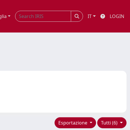
glia
IT
LOGIN
Esportazione
Tutti (6)