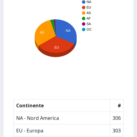
NA
EU
AS
AF
SA
OC
NA
AS
EU
Continente
#
NA - Nord America
306
EU - Europa
303