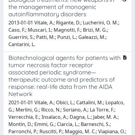
the management of monogenic
autoinflammatory disorders
2013-01-01 Vitale, A.; Rigante, D.; Lucherini, O. M.;
Caso, F.; Muscari, I.; Magnotti, F.; Brizi, M. G.;
Guerrini, S.; Patti, M.; Punzi, L.; Galeazzi, M.;
Cantarini, L.
Biotechnological agents for patients with
tumor necrosis factor receptor
associated periodic syndrome—
therapeutic outcome and predictors of
response: real-life data from the AIDA
Network
2021-01-01 Vitale, A.; Obici, L.; Cattalini, M.; Lopalco,
G.; Merlini, G.; Ricco, N.; Soriano, A.; La Torre, F.;
Verrecchia, E.; Insalaco, A.; Dagna, L.; Jaber, M. A.;
Montin, D.; Emmi, G.; Ciarcia, L.; Barneschi, S.;
Parronchi, P.; Ruscitti, P.; Maggio, M. C.; Viapiana, O.;