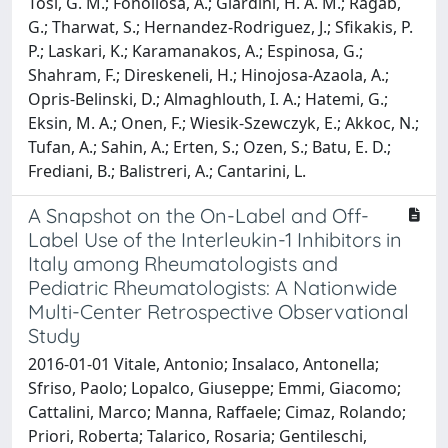
Tosi, G. M.; Fonollosa, A.; Giardini, H. A. M.; Ragab,
G.; Tharwat, S.; Hernandez-Rodriguez, J.; Sfikakis, P.
P.; Laskari, K.; Karamanakos, A.; Espinosa, G.;
Shahram, F.; Direskeneli, H.; Hinojosa-Azaola, A.;
Opris-Belinski, D.; Almaghlouth, I. A.; Hatemi, G.;
Eksin, M. A.; Onen, F.; Wiesik-Szewczyk, E.; Akkoc, N.;
Tufan, A.; Sahin, A.; Erten, S.; Ozen, S.; Batu, E. D.;
Frediani, B.; Balistreri, A.; Cantarini, L.
A Snapshot on the On-Label and Off-
Label Use of the Interleukin-1 Inhibitors in
Italy among Rheumatologists and
Pediatric Rheumatologists: A Nationwide
Multi-Center Retrospective Observational
Study
2016-01-01 Vitale, Antonio; Insalaco, Antonella;
Sfriso, Paolo; Lopalco, Giuseppe; Emmi, Giacomo;
Cattalini, Marco; Manna, Raffaele; Cimaz, Rolando;
Priori, Roberta; Talarico, Rosaria; Gentileschi,