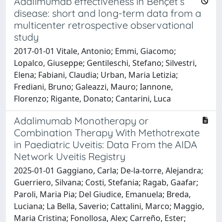
Adalimumab effectiveness in Behçet’s
disease: short and long-term data from a
multicenter retrospective observational
study
2017-01-01 Vitale, Antonio; Emmi, Giacomo;
Lopalco, Giuseppe; Gentileschi, Stefano; Silvestri,
Elena; Fabiani, Claudia; Urban, Maria Letizia;
Frediani, Bruno; Galeazzi, Mauro; Iannone,
Florenzo; Rigante, Donato; Cantarini, Luca
Adalimumab Monotherapy or
Combination Therapy With Methotrexate
in Paediatric Uveitis: Data From the AIDA
Network Uveitis Registry
2025-01-01 Gaggiano, Carla; De‐la‐torre, Alejandra;
Guerriero, Silvana; Costi, Stefania; Ragab, Gaafar;
Paroli, Maria Pia; Del Giudice, Emanuela; Breda,
Luciana; La Bella, Saverio; Cattalini, Marco; Maggio,
Maria Cristina; Fonollosa, Alex; Carreño, Ester;