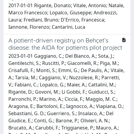
2017-01-01 Rigante, Donato; Vitale, Antonio; Natale,
Marco Francesco; Lopalco, Giuseppe; Andreozzi,
Laura; Frediani, Bruno; D'Errico, Francesca;
Iannone, Florenzo; Cantarini, Luca
A patient-driven registry on Behçet’s
disease: the AIDA for patients pilot project
2023-01-01 Gaggiano, C.; Del Bianco, A.; Sota, J.;
Gentileschi, S.; Ruscitti, P.; Giacomelli, R.; Piga, M.;
Crisafulli, F.; Monti, S.; Emmi, G.; De Paulis, A.; Vitale,
A.; Tarsia, M.; Caggiano, V.; Nuzzolese, R.; Parretti,
V.; Fabiani, C.; Lopalco, G.; Maier, A.; Cattalini, M.;
Rigante, D.; Govoni, M.; Li Gobbi, F.; Guiducci, S.;
Parronchi, P.; Marino, A.; Ciccia, F.; Maggio, M. C.;
Aragona, E.; Bartoloni, E.; Iagnocco, A.; Viapiana, O.;
Sebastiani, G. D.; Guerriero, S.; Insalaco, A.; Del
Giudice, E.; Conti, G.; Barone, P.; Olivieri, A. N.;
Brucato, A.; Carubbi, F.; Triggianese, P.; Mauro, A.;