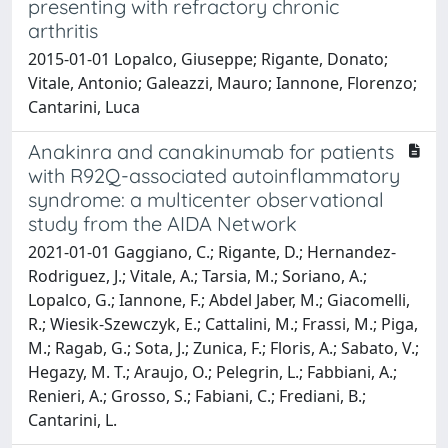
presenting with refractory chronic
arthritis
2015-01-01 Lopalco, Giuseppe; Rigante, Donato;
Vitale, Antonio; Galeazzi, Mauro; Iannone, Florenzo;
Cantarini, Luca
Anakinra and canakinumab for patients
with R92Q-associated autoinflammatory
syndrome: a multicenter observational
study from the AIDA Network
2021-01-01 Gaggiano, C.; Rigante, D.; Hernandez-
Rodriguez, J.; Vitale, A.; Tarsia, M.; Soriano, A.;
Lopalco, G.; Iannone, F.; Abdel Jaber, M.; Giacomelli,
R.; Wiesik-Szewczyk, E.; Cattalini, M.; Frassi, M.; Piga,
M.; Ragab, G.; Sota, J.; Zunica, F.; Floris, A.; Sabato, V.;
Hegazy, M. T.; Araujo, O.; Pelegrin, L.; Fabbiani, A.;
Renieri, A.; Grosso, S.; Fabiani, C.; Frediani, B.;
Cantarini, L.