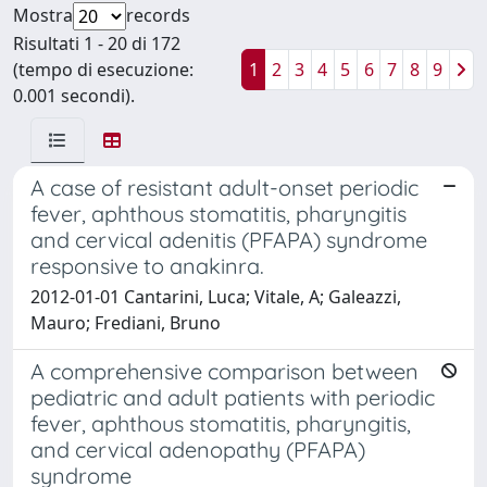
Mostra
records
Risultati 1 - 20 di 172
(tempo di esecuzione:
1
2
3
4
5
6
7
8
9
0.001 secondi).
A case of resistant adult-onset periodic
fever, aphthous stomatitis, pharyngitis
and cervical adenitis (PFAPA) syndrome
responsive to anakinra.
2012-01-01 Cantarini, Luca; Vitale, A; Galeazzi,
Mauro; Frediani, Bruno
A comprehensive comparison between
pediatric and adult patients with periodic
fever, aphthous stomatitis, pharyngitis,
and cervical adenopathy (PFAPA)
syndrome