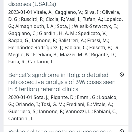
diseases (USAIDs)
2023-01-01 Vitale, A.; Caggiano, V.; Silva, I.; Oliveira,
D. G.; Ruscitti, P.; Ciccia, F.; Vasi, I.; Tufan, A.; Lopalco,
G.; Almaghlouth, I. A.; Sota, J.; Wiesik-Szewczyk, E.;
Gaggiano, C.; Giardini, H. A. M.; Spedicato, V.;
Ragab, G.; Iannone, F.; Balistreri, A.; Frassi, M.;
Hernández-Rodríguez, J.; Fabiani, C.; Falsetti, P.; Di
Meglio, N.; Frediani, B.; Mazzei, M. A.; Rigante, D.;
Faria, R.; Cantarini, L.
Behçet’s syndrome in Italy: a detailed
retrospective analysis of 396 cases seen
in 3 tertiary referral clinics
2020-01-01 Sota, J.; Rigante, D.; Emmi, G.; Lopalco,
G.; Orlando, I.; Tosi, G. M.; Frediani, B.; Vitale, A.;
Guerriero, S.; Iannone, F.; Vannozzi, L.; Fabiani, C.;
Cantarini, L.
Biological treatments: new weapons in