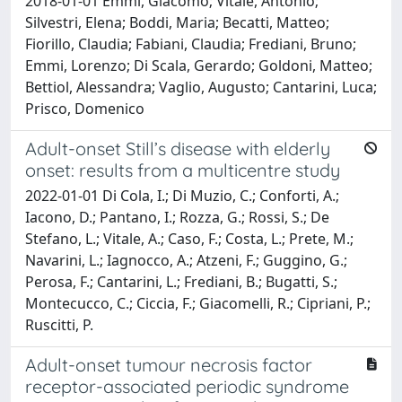
2018-01-01 Emmi, Giacomo; Vitale, Antonio;
Silvestri, Elena; Boddi, Maria; Becatti, Matteo;
Fiorillo, Claudia; Fabiani, Claudia; Frediani, Bruno;
Emmi, Lorenzo; Di Scala, Gerardo; Goldoni, Matteo;
Bettiol, Alessandra; Vaglio, Augusto; Cantarini, Luca;
Prisco, Domenico
Adult-onset Still’s disease with elderly
onset: results from a multicentre study
2022-01-01 Di Cola, I.; Di Muzio, C.; Conforti, A.;
Iacono, D.; Pantano, I.; Rozza, G.; Rossi, S.; De
Stefano, L.; Vitale, A.; Caso, F.; Costa, L.; Prete, M.;
Navarini, L.; Iagnocco, A.; Atzeni, F.; Guggino, G.;
Perosa, F.; Cantarini, L.; Frediani, B.; Bugatti, S.;
Montecucco, C.; Ciccia, F.; Giacomelli, R.; Cipriani, P.;
Ruscitti, P.
Adult-onset tumour necrosis factor
receptor-associated periodic syndrome