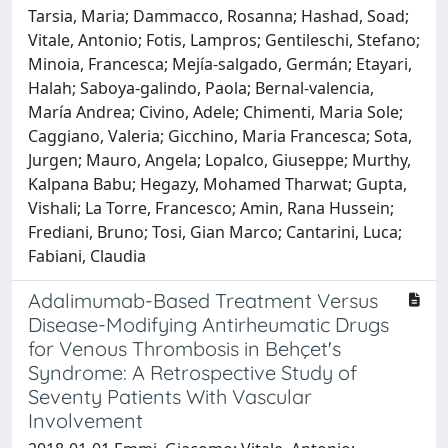
Tarsia, Maria; Dammacco, Rosanna; Hashad, Soad;
Vitale, Antonio; Fotis, Lampros; Gentileschi, Stefano;
Minoia, Francesca; Mejía‐salgado, Germán; Etayari,
Halah; Saboya‐galindo, Paola; Bernal‐valencia,
María Andrea; Civino, Adele; Chimenti, Maria Sole;
Caggiano, Valeria; Gicchino, Maria Francesca; Sota,
Jurgen; Mauro, Angela; Lopalco, Giuseppe; Murthy,
Kalpana Babu; Hegazy, Mohamed Tharwat; Gupta,
Vishali; La Torre, Francesco; Amin, Rana Hussein;
Frediani, Bruno; Tosi, Gian Marco; Cantarini, Luca;
Fabiani, Claudia
Adalimumab-Based Treatment Versus
Disease-Modifying Antirheumatic Drugs
for Venous Thrombosis in Behçet's
Syndrome: A Retrospective Study of
Seventy Patients With Vascular
Involvement