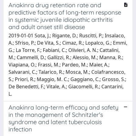
Anakinra drug retention rate and
predictive factors of long-term response
in systemic juvenile idiopathic arthritis
and adult onset still disease
2019-01-01 Sota, J.; Rigante, D.; Ruscitti, P.; Insalaco,
A.; Sfriso, P.; De Vita, S.; Cimaz, R.; Lopalco, G.; Emmi,
G.; La Torre, F.; Fabiani, C.; Olivieri, A. N.; Cattalini,
M.; Cammelli, D.; Gallizzi, R.; Alessio, M.; Manna, R.;
Viapiana, O.; Frassi, M.; Pardeo, M.; Maier, A.;
Salvarani, C.; Talarico, R.; Mosca, M.; Colafrancesco,
S.; Priori, R.; Maggio, M. C.; Gaggiano, C.; Grosso, S.;
De Benedetti, F.; Vitale, A.; Giacomelli, R.; Cantarini,
L.
Anakinra long-term efficacy and safety
in the management of Schnitzler's
syndrome and latent tuberculosis
infection