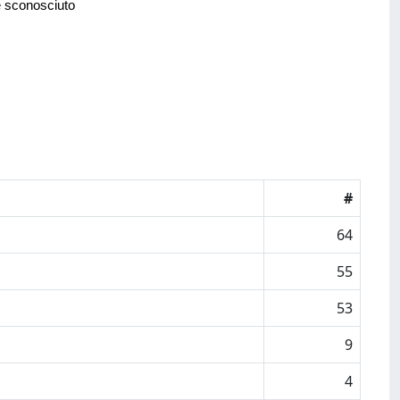
e sconosciuto
#
64
55
53
9
4