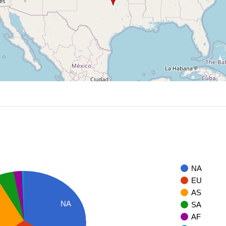
NA
EU
AS
NA
SA
AF