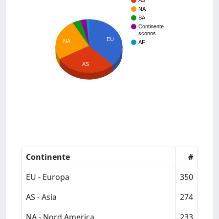
AS
NA
SA
Continente
sconos…
EU
NA
AF
AS
Continente
#
EU - Europa
350
AS - Asia
274
NA - Nord America
233