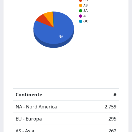
EU
AS
SA
AF
OC
NA
Continente
#
NA - Nord America
2.759
EU - Europa
295
AS - Asia
262