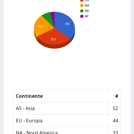
EU
NA
SA
AF
AS
NA
EU
Continente
#
AS - Asia
52
EU - Europa
44
NA - Nord America
33