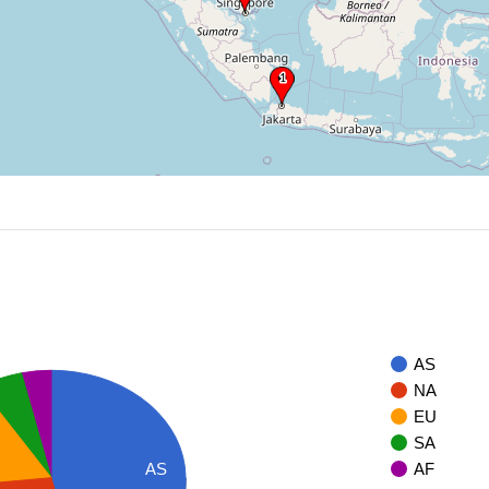
AS
NA
EU
SA
AS
AF