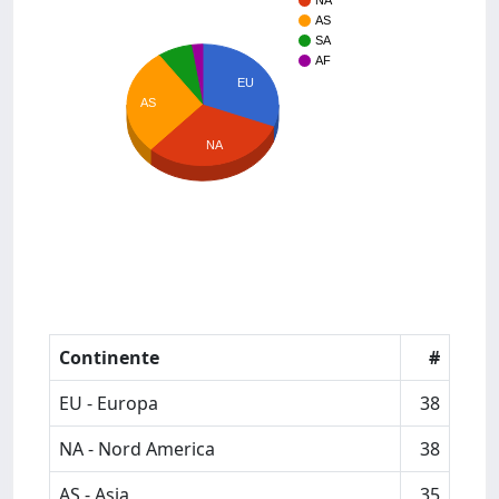
NA
AS
SA
AF
EU
AS
NA
Continente
#
EU - Europa
38
NA - Nord America
38
AS - Asia
35