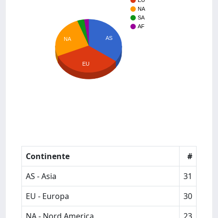
EU
NA
SA
AF
AS
NA
EU
Continente
#
AS - Asia
31
EU - Europa
30
NA - Nord America
23