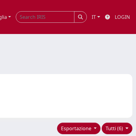
glia
IT
LOGIN
Esportazione
Tutti (6)