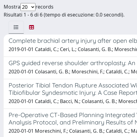
Mostra
records
Risultati 1 - 6 di 6 (tempo di esecuzione: 0.0 secondi).
Complete brachial artery injury after open elb
2019-01-01 Cataldi, C.; Ceri, L.; Colasanti, G. B.; Moreschin
GPS guided reverse shoulder arthroplasty: An
2020-01-01 Colasanti, G. B.; Moreschini, F.; Cataldi, C.; Mo
Posterior Tibial Tendon Rupture Associated Wi
Tibiofibular Syndesmotic Injury: A Case Repor
2020-01-01 Cataldi, C.; Bacci, N.; Colasanti, G. B.; Moresch
Pre-Operative CT-Based Planning Integrated W
Analysis Protocol, and Preliminary Results o
2020-01-01 Moreschini, F.; Colasanti, G. B.; Cataldi, C.; Ma