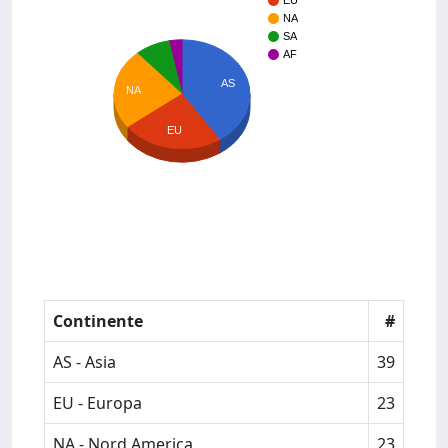
EU
NA
SA
AF
AS
NA
EU
Continente
#
AS - Asia
39
EU - Europa
23
NA - Nord America
23