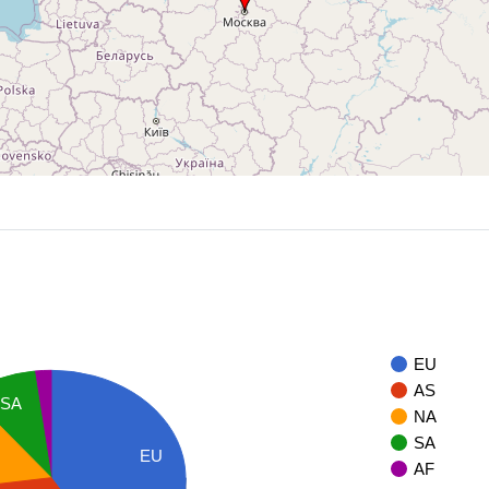
EU
AS
SA
NA
SA
EU
AF