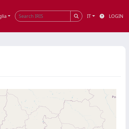
glia
IT
LOGIN