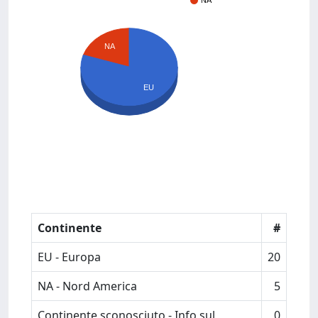
NA
NA
EU
Continente
#
EU - Europa
20
NA - Nord America
5
Continente sconosciuto - Info sul
0