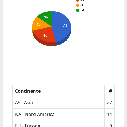
NA
EU
SA
SA
EU
AS
NA
Continente
#
AS - Asia
27
NA - Nord America
14
EU - Europa
9