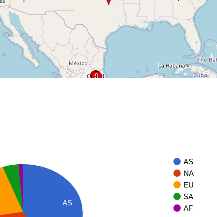
AS
NA
EU
SA
AS
AF