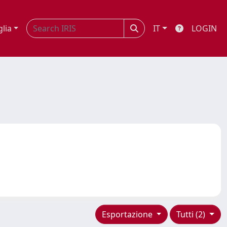
glia
IT
LOGIN
Esportazione
Tutti (2)