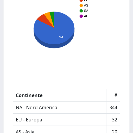
EU
AS
SA
AF
NA
Continente
#
NA - Nord America
344
EU - Europa
32
AS - Asia
20