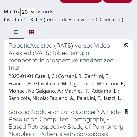
Mostra
records
Risultati 1 - 3 di 3 (tempo di esecuzione: 0.0 secondi).
RoboticAssisted (RATS) versus Video-
Assisted (VATS) lobectomy: a
monocentric prospective randomized
trial
2023-01-01 Catelli, C.; Corzani, R.; Zanfrini, E.;
Franchi, F.; Ghisalberti, M.; Ligabue, T.; Meniconi, F.;
Monaci, N.; Galgano, A.; Mathieu, F.; Addamo, E.;
Sarnicola, Nicola; Fabiano, A.; Paladini, P.; Luzzi, L.
Sarcoid Nodule or Lung Cancer? A High-
Resolution Computed Tomography-
Based Retrospective Study of Pulmonary
Nodules in Patients with Sarcoidosis