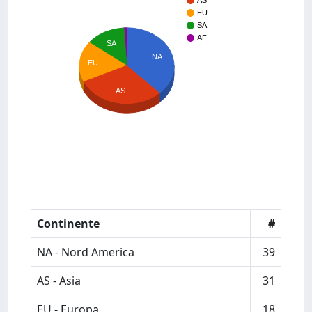
AS
EU
SA
AF
SA
NA
EU
AS
Continente
#
NA - Nord America
39
AS - Asia
31
EU - Europa
18