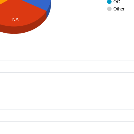
OC
Other
NA