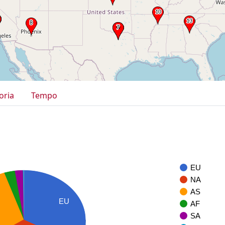
oria
Tempo
EU
NA
AS
EU
AF
SA