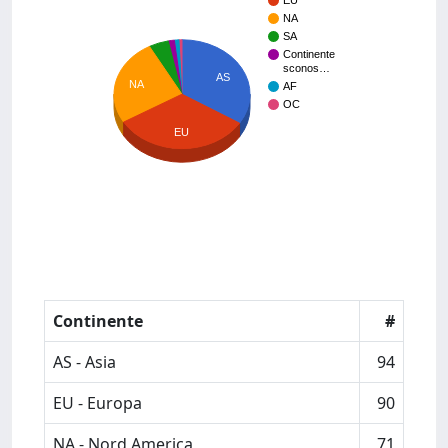
EU
NA
SA
Continente
sconos…
AS
NA
AF
OC
EU
Continente
#
AS - Asia
94
EU - Europa
90
NA - Nord America
71