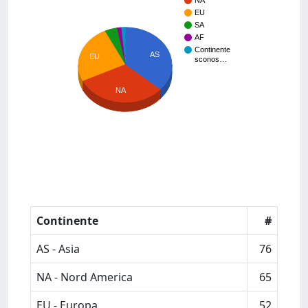
NA
EU
SA
AF
Continente
AS
EU
sconos…
NA
Continente
#
AS - Asia
76
NA - Nord America
65
EU - Europa
52