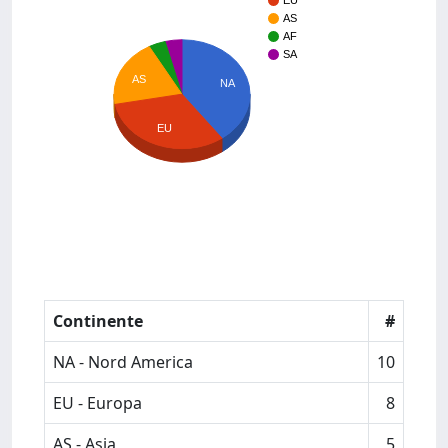
EU
AS
AF
SA
AS
NA
EU
Continente
#
NA - Nord America
10
EU - Europa
8
AS - Asia
5