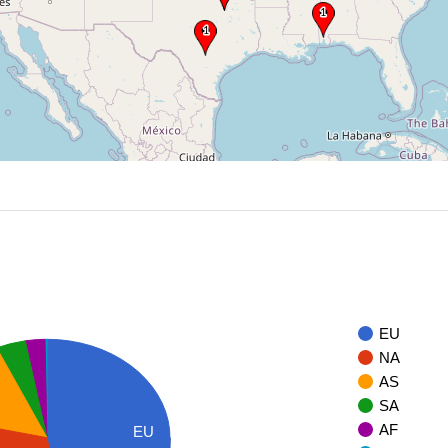
EU
NA
AS
SA
AF
EU