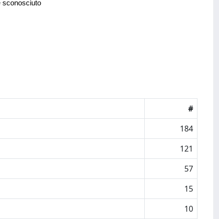
e sconosciuto
#
184
121
57
15
10