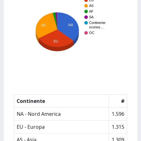
EU
AS
AF
SA
Continente
NA
AS
sconos…
OC
EU
Continente
#
NA - Nord America
1.596
EU - Europa
1.315
AS - Asia
1.309