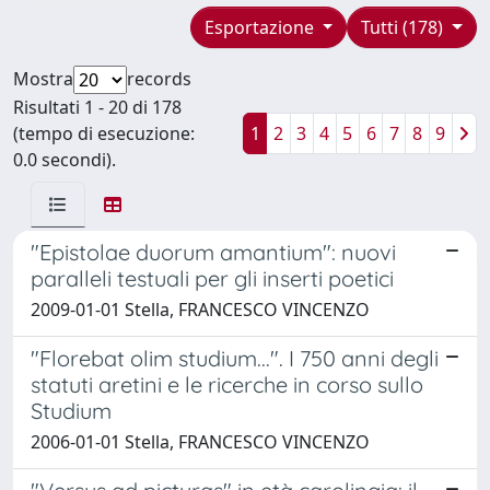
Esportazione
Tutti (178)
Mostra
records
Risultati 1 - 20 di 178
(tempo di esecuzione:
1
2
3
4
5
6
7
8
9
0.0 secondi).
"Epistolae duorum amantium": nuovi
paralleli testuali per gli inserti poetici
2009-01-01 Stella, FRANCESCO VINCENZO
"Florebat olim studium...". I 750 anni degli
statuti aretini e le ricerche in corso sullo
Studium
2006-01-01 Stella, FRANCESCO VINCENZO