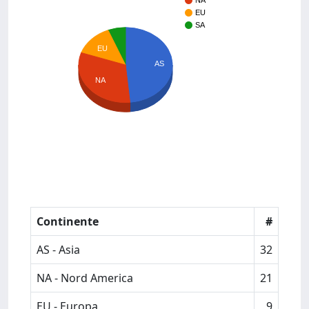
NA
EU
SA
EU
AS
NA
Continente
#
AS - Asia
32
NA - Nord America
21
EU - Europa
9