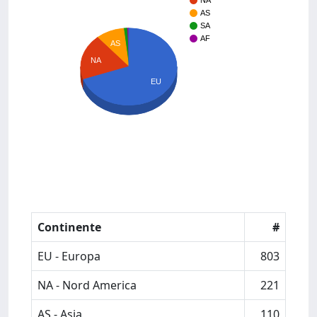
NA
AS
SA
AF
AS
NA
EU
Continente
#
EU - Europa
803
NA - Nord America
221
AS - Asia
110