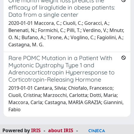
One month weight loss predicts the
efficacy of liraglutide in obese patients:
Data from a single center
2020-01-01 Maccora, C.; Ciuoli, C.; Goracci, A.;
Benenati, N.; Formichi, C.; Pilli, T.; Verdino, V.; Mnutr,
O. N.; Bufano, A.; Tirone, A.; Voglino, C.; Fagiolini, A.;
Castagna, M. G.
Rare POMC Mutation in a Patient With
Myotonic Dystrophy Type 1 and
Adrenocorticotropin Hyperresponse to
Corticotropin-Releasing Hormone
2019-01-01 Cantara, Silvia; Chiofalo, Francesco;
Ciuoli, Cristina; Marzocchi, Carlotta; Dotti, Maria;
Maccora, Carla; Castagna, MARIA GRAZIA; Giannini,
Fabio
Powered by
IRIS
-
about IRIS
-