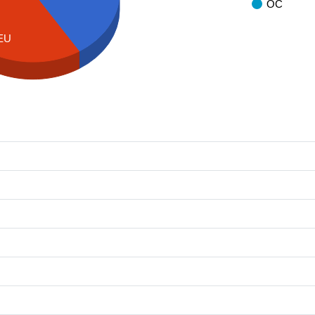
OC
EU