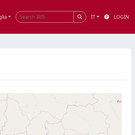
glia
IT
LOGIN