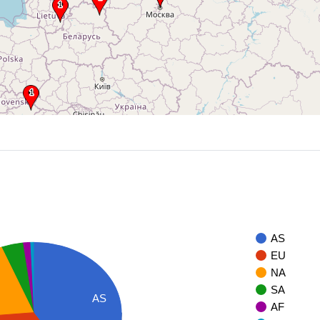
AS
EU
NA
SA
AS
AF